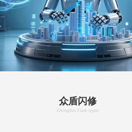
众盾闪修
Zhongdun Flash repair